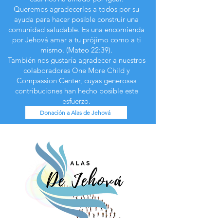
Queremos agradecerles a todos por su
ayuda para hacer posible construir una
comunidad saludable. Es una encomienda
por Jehová amar a tu prójimo como a ti
mismo. (Mateo 22:39).
También nos gustaría agradecer a nuestros
colaboradores One More Child y
Compassion Center, cuyas generosas
contribuciones han hecho posible este
esfuerzo.
Donación a Alas de Jehová